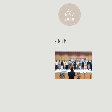
20
NOV
2018
site18