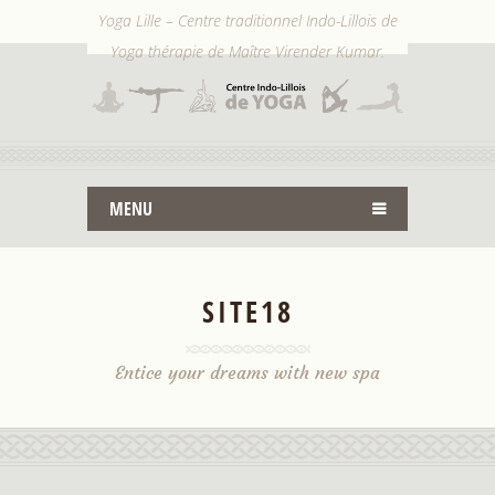
Yoga Lille – Centre traditionnel Indo-Lillois de
Yoga thérapie de Maître Virender Kumar.
MENU
SITE18
Entice your dreams with new spa