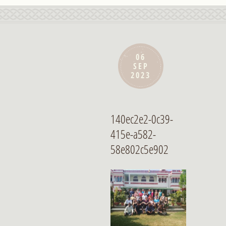
06
SEP
2023
140ec2e2-0c39-
415e-a582-
58e802c5e902