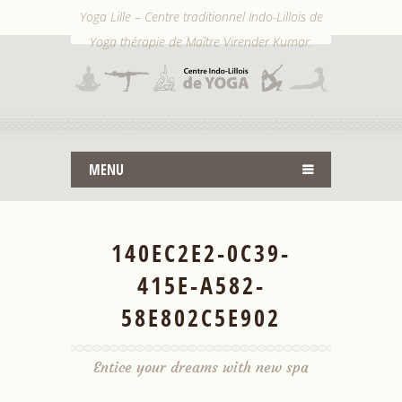
Yoga Lille – Centre traditionnel Indo-Lillois de
Yoga thérapie de Maître Virender Kumar.
MENU
140EC2E2-0C39-
415E-A582-
58E802C5E902
Entice your dreams with new spa